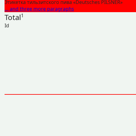
Этикетка тильзитского пива «Deutsches PILSNER»
… and three more paragraphs
Total
1
Id